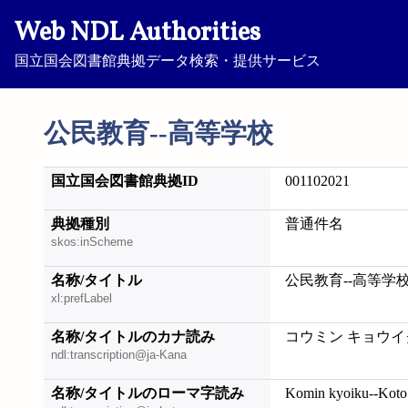
Web NDL Authorities
国立国会図書館典拠データ検索・提供サービス
公民教育--高等学校
国立国会図書館典拠ID
001102021
典拠種別
普通件名
skos:inScheme
名称/タイトル
公民教育--高等学
xl:prefLabel
名称/タイトルのカナ読み
コウミン キョウイ
ndl:transcription@ja-Kana
名称/タイトルのローマ字読み
Komin kyoiku--Koto