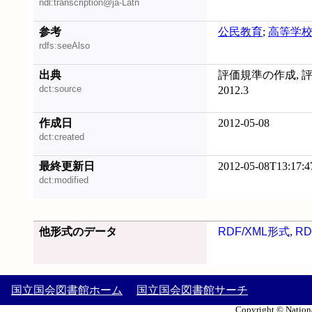
ndl:transcription@ja-Latn
参考
公民教育
;
高等学
rdfs:seeAlso
出典
評価規準の作成, 
dct:source
2012.3
作成日
2012-05-08
dct:created
最終更新日
2012-05-08T13:17:4
dct:modified
他形式のデータ
RDF/XML形式
,
RD
国立国会図書館ホーム
国立国会図書館サーチ
Copyright © Nationa