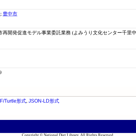
府
;
豊中市
市再開発促進モデル事業委託業務 (よみうり文化センター千里中
9
F/Turtle形式
,
JSON-LD形式
Copyright © National Diet Library. All Rights Reserved.