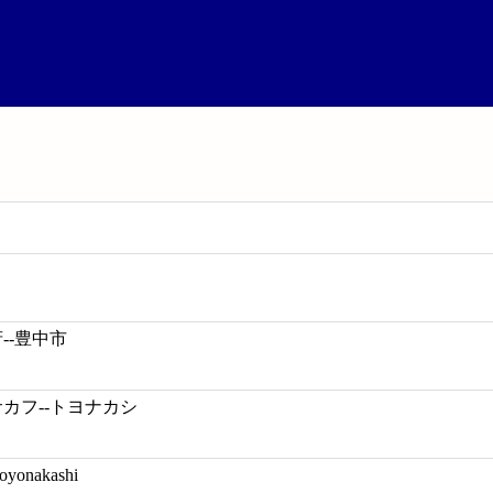
--豊中市
サカフ--トヨナカシ
Toyonakashi