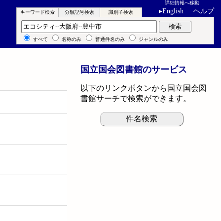
詳細情報へ移動
▸
English
ヘルプ
キーワード検索
分類記号検索
識別子検索
キーワード検索
検索
すべて
名称のみ
普通件名のみ
ジャンルのみ
国立国会図書館のサービス
以下のリンクボタンから国立国会図
書館サーチで検索ができます。
件名検索