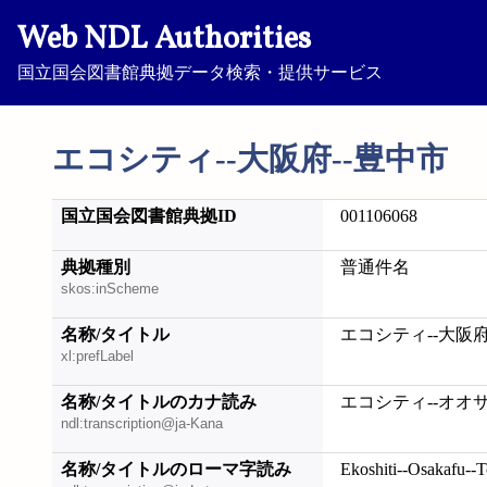
Web NDL Authorities
国立国会図書館典拠データ検索・提供サービス
エコシティ--大阪府--豊中市
国立国会図書館典拠ID
001106068
典拠種別
普通件名
skos:inScheme
名称/タイトル
エコシティ--大阪府
xl:prefLabel
名称/タイトルのカナ読み
エコシティ--オオ
ndl:transcription@ja-Kana
名称/タイトルのローマ字読み
Ekoshiti--Osakafu--