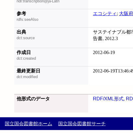
ndl:transcription@ja-Latn
参考
エコシティ
;
大阪
rdfs:seeAlso
出典
サステイナブル都
dct:source
告書, 2012.3
作成日
2012-06-19
dct:created
最終更新日
2012-06-19T13:46:4
dct:modified
他形式のデータ
RDF/XML形式
,
RD
国立国会図書館ホーム
国立国会図書館サーチ