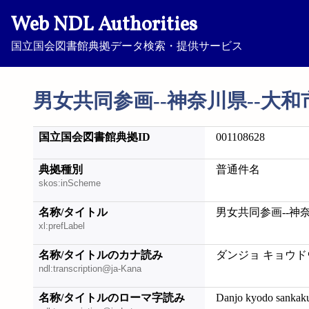
Web NDL Authorities
国立国会図書館典拠データ検索・提供サービス
男女共同参画--神奈川県--大和
国立国会図書館典拠ID
001108628
典拠種別
普通件名
skos:inScheme
名称/タイトル
男女共同参画--神奈
xl:prefLabel
名称/タイトルのカナ読み
ダンジョ キョウド
ndl:transcription@ja-Kana
名称/タイトルのローマ字読み
Danjo kyodo sankak