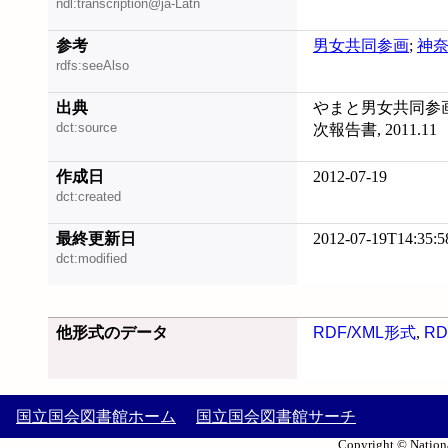
ndl:transcription@ja-Latn
参考
男女共同参画
;
神
rdfs:seeAlso
出典
やまと男女共同参
dct:source
次報告書, 2011.11
作成日
2012-07-19
dct:created
最終更新日
2012-07-19T14:35:5
dct:modified
他形式のデータ
RDF/XML形式
,
RD
国立国会図書館ホーム
国立国会図書館サーチ
Copyright © Nationa