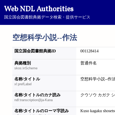
Web NDL Authorities
国立国会図書館典拠データ検索・提供サービス
空想科学小説--作法
国立国会図書館典拠ID
001128414
典拠種別
普通件名
skos:inScheme
名称/タイトル
空想科学小説--作
xl:prefLabel
名称/タイトルのカナ読み
クウソウ カガク 
ndl:transcription@ja-Kana
名称/タイトルのローマ字読み
Kuso kagaku shoset