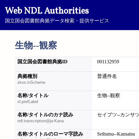
Web NDL Authorities
国立国会図書館典拠データ検索・提供サービス
生物--観察
国立国会図書館典拠ID
001132959
典拠種別
普通件名
skos:inScheme
名称/タイトル
生物--観察
xl:prefLabel
名称/タイトルのカナ読み
セイブツ--カンサ
ndl:transcription@ja-Kana
名称/タイトルのローマ字読み
Seibutsu--Kansatsu