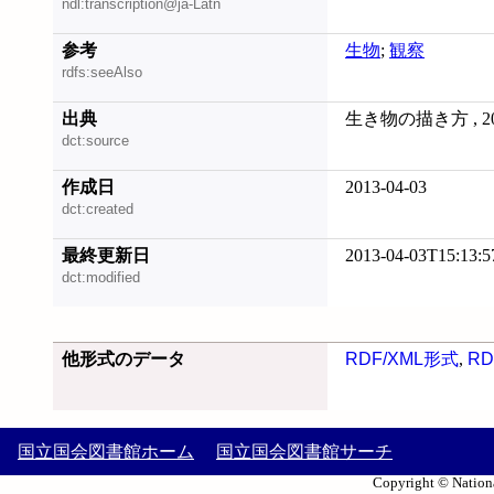
ndl:transcription@ja-Latn
参考
生物
;
観察
rdfs:seeAlso
出典
生き物の描き方 , 201
dct:source
作成日
2013-04-03
dct:created
最終更新日
2013-04-03T15:13:5
dct:modified
他形式のデータ
RDF/XML形式
,
RD
国立国会図書館ホーム
国立国会図書館サーチ
Copyright © Nationa