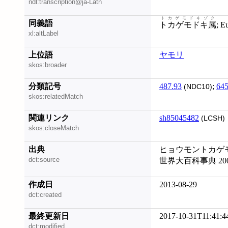
ndl:transcription@ja-Latn
トカゲモドキゾク
同義語
トカゲモドキ属
; 
xl:altLabel
上位語
ヤモリ
skos:broader
分類記号
487.93
;
645
(NDC10)
skos:relatedMatch
関連リンク
sh85045482
(LCSH)
skos:closeMatch
出典
ヒョウモントカゲモド
dct:source
世界大百科事典 20
作成日
2013-08-29
dct:created
最終更新日
2017-10-31T11:41:4
dct:modified