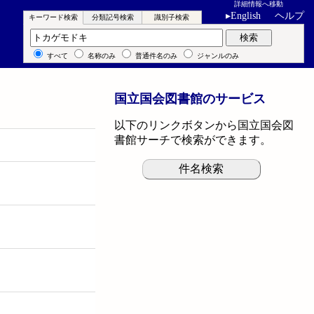
詳細情報へ移動
▸
English
ヘルプ
キーワード検索
分類記号検索
識別子検索
キーワード検索
検索
すべて
名称のみ
普通件名のみ
ジャンルのみ
国立国会図書館のサービス
以下のリンクボタンから国立国会図
書館サーチで検索ができます。
件名検索