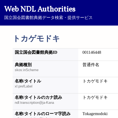
Web NDL Authorities
国立国会図書館典拠データ検索・提供サービス
トカゲモドキ
国立国会図書館典拠ID
001146448
典拠種別
普通件名
skos:inScheme
名称/タイトル
トカゲモドキ
xl:prefLabel
名称/タイトルのカナ読み
トカゲモドキ
ndl:transcription@ja-Kana
名称/タイトルのローマ字読み
Tokagemodoki