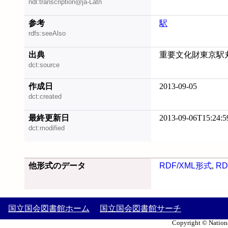
ndl:transcription@ja-Latn
参考
駅
rdfs:seeAlso
出典
重要文化財東京駅丸
dct:source
作成日
2013-09-05
dct:created
最終更新日
2013-09-06T15:24:5
dct:modified
他形式のデータ
RDF/XML形式
,
RD
国立国会図書館ホーム
国立国会図書館サーチ
Copyright © Nationa