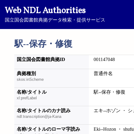
Web NDL Authorities
国立国会図書館典拠データ検索・提供サービス
駅--保存・修復
国立国会図書館典拠ID
001147048
典拠種別
普通件名
skos:inScheme
名称/タイトル
駅--保存・修復
xl:prefLabel
名称/タイトルのカナ読み
エキ--ホゾン ・ 
ndl:transcription@ja-Kana
名称/タイトルのローマ字読み
Eki--Hozon ・ shufu