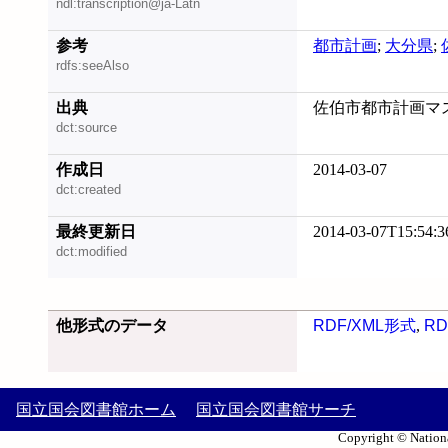
ndl:transcription@ja-Latn
参考
都市計画
;
大分県
;
rdfs:seeAlso
出典
佐伯市都市計画マスタ
dct:source
作成日
2014-03-07
dct:created
最終更新日
2014-03-07T15:54:3
dct:modified
他形式のデータ
RDF/XML形式
,
RD
国立国会図書館ホーム
国立国会図書館サーチ
Copyright © Nationa