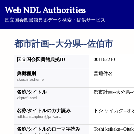
Web NDL Authorities
国立国会図書館典拠データ検索・提供サービス
都市計画--大分県--佐伯市
国立国会図書館典拠ID
001162210
典拠種別
普通件名
skos:inScheme
名称/タイトル
都市計画--大分県-
xl:prefLabel
名称/タイトルのカナ読み
トシ ケイカク--オ
ndl:transcription@ja-Kana
名称/タイトルのローマ字読み
Toshi keikaku--Oitak