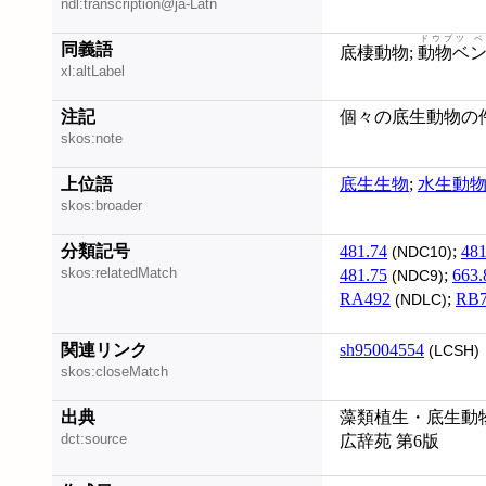
ndl:transcription@ja-Latn
ドウブツ ベ
同義語
底棲動物;
動物ベ
xl:altLabel
注記
個々の底生動物の件名
skos:note
上位語
底生生物
;
水生動
skos:broader
分類記号
481.74
;
481
(NDC10)
skos:relatedMatch
481.75
;
663.
(NDC9)
RA492
;
RB7
(NDLC)
関連リンク
sh95004554
(LCSH)
skos:closeMatch
出典
藻類植生・底生動物と
dct:source
広辞苑 第6版