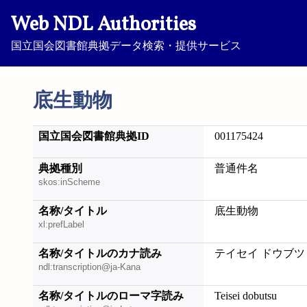
Web NDL Authorities
国立国会図書館典拠データ検索・提供サービス
底生動物
国立国会図書館典拠ID
001175424
典拠種別
普通件名
skos:inScheme
名称/タイトル
底生動物
xl:prefLabel
名称/タイトルのカナ読み
テイセイ ドウブツ
ndl:transcription@ja-Kana
名称/タイトルのローマ字読み
Teisei dobutsu