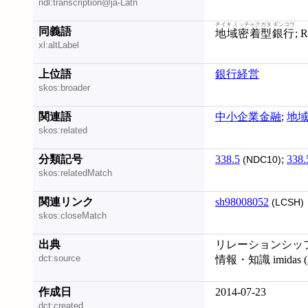
ndl:transcription@ja-Latn
チイキ ミッチャクガタ ギンコウ
同義語
地域密着型銀行
;
xl:altLabel
上位語
銀行経営
skos:broader
関連語
中小企業金融
;
地
skos:related
分類記号
338.5
;
338.
(NDC10)
skos:relatedMatch
関連リンク
sh98008052
(LCSH)
skos:closeMatch
出典
リレーションシップ・
dct:source
情報・知識 imidas (2
作成日
2014-07-23
dct:created