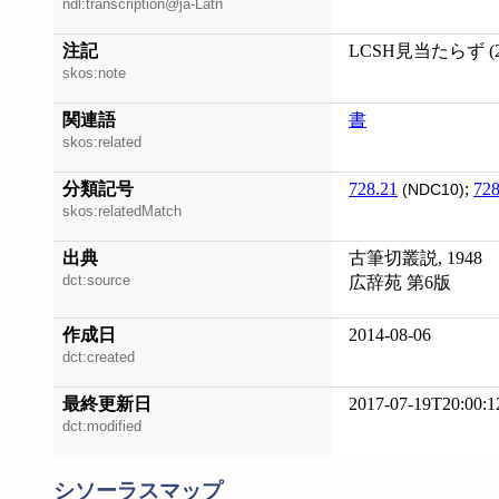
ndl:transcription@ja-Latn
注記
LCSH見当たらず (20
skos:note
関連語
書
skos:related
分類記号
728.21
;
728
(NDC10)
skos:relatedMatch
出典
古筆切叢説, 1948
dct:source
広辞苑 第6版
作成日
2014-08-06
dct:created
最終更新日
2017-07-19T20:00:1
dct:modified
シソーラスマップ