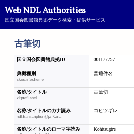
Web NDL Authorities
国立国会図書館典拠データ検索・提供サービス
古筆切
国立国会図書館典拠ID
001177757
典拠種別
普通件名
skos:inScheme
名称/タイトル
古筆切
xl:prefLabel
名称/タイトルのカナ読み
コヒツギレ
ndl:transcription@ja-Kana
名称/タイトルのローマ字読み
Kohitsugire