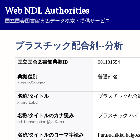
Web NDL Authorities
国立国会図書館典拠データ検索・提供サービス
プラスチック配合剤--分析
国立国会図書館典拠ID
001181554
典拠種別
普通件名
skos:inScheme
名称/タイトル
プラスチック配合剤
xl:prefLabel
名称/タイトルのカナ読み
プラスチック ハイ
ndl:transcription@ja-Kana
名称/タイトルのローマ字読み
Purasuchikku haigoz