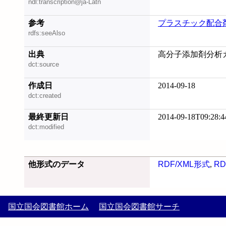
ndl:transcription@ja-Latn
参考
プラスチック配合
rdfs:seeAlso
出典
高分子添加剤分析ガイ
dct:source
作成日
2014-09-18
dct:created
最終更新日
2014-09-18T09:28:4
dct:modified
他形式のデータ
RDF/XML形式
,
RD
国立国会図書館ホーム
国立国会図書館サーチ