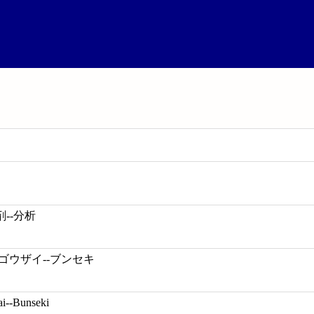
--分析
ゴウザイ--ブンセキ
ai--Bunseki