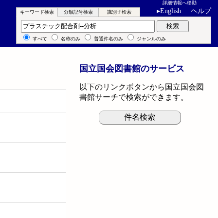
詳細情報へ移動
▸
English
ヘルプ
キーワード検索
分類記号検索
識別子検索
キーワード検索
検索
すべて
名称のみ
普通件名のみ
ジャンルのみ
国立国会図書館のサービス
以下のリンクボタンから国立国会図
書館サーチで検索ができます。
件名検索