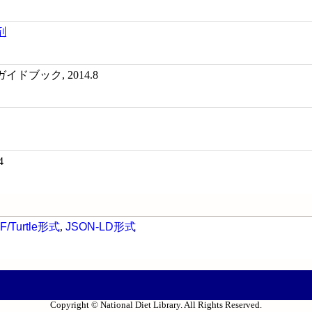
剤
ドブック, 2014.8
4
F/Turtle形式
,
JSON-LD形式
Copyright © National Diet Library. All Rights Reserved.