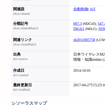
関連語
自動制御
;
IoT
skos:related
分類記号
007.3
;
547.
(NDC10)
skos:relatedMatch
DK411
;
ND
(NDLC)
関連リンク
sh2011005758
(LCS
skos:closeMatch
出典
日本ワイヤレスM2M
dct:source
情報・知識imidas (2
作成日
2014-10-01
dct:created
最終更新日
2017-04-27T15:23:1
dct:modified
シソーラスマップ