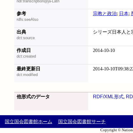
ndl:transcription@ja-Latn
参考
宗教と政治
;
日本
;
rdfs:seeAlso
出典
シリーズ日本人と宗教,
dct:source
作成日
2014-10-10
dct:created
最終更新日
2014-10-10T09:38:2
dct:modified
他形式のデータ
RDF/XML形式
,
RD
国立国会図書館ホーム
国立国会図書館サーチ
Copyright © Nationa