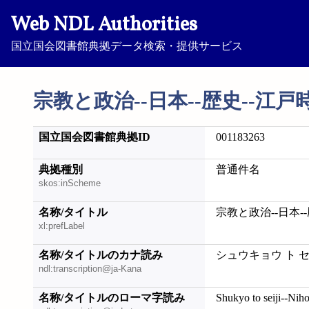
Web NDL Authorities
国立国会図書館典拠データ検索・提供サービス
宗教と政治--日本--歴史--江戸
国立国会図書館典拠ID
001183263
典拠種別
普通件名
skos:inScheme
名称/タイトル
宗教と政治--日本-
xl:prefLabel
名称/タイトルのカナ読み
シュウキョウ ト セ
ndl:transcription@ja-Kana
名称/タイトルのローマ字読み
Shukyo to seiji--Niho