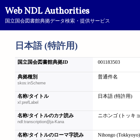
Web NDL Authorities
国立国会図書館典拠データ検索・提供サービス
日本語 (特許用)
国立国会図書館典拠ID
001183503
典拠種別
普通件名
skos:inScheme
名称/タイトル
日本語 (特許用)
xl:prefLabel
名称/タイトルのカナ読み
ニホンゴ (トッキョ
ndl:transcription@ja-Kana
名称/タイトルのローマ字読み
Nihongo (Tokkyoyo)