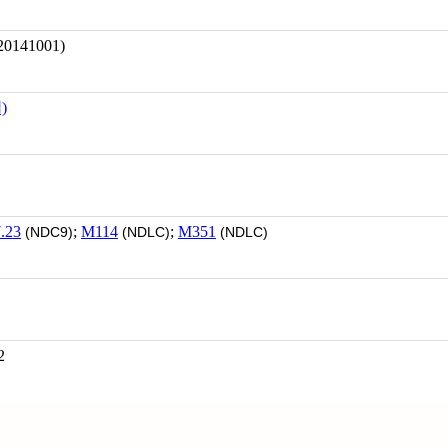
141001)
)
.23
;
M114
;
M351
(NDC9)
(NDLC)
(NDLC)
2