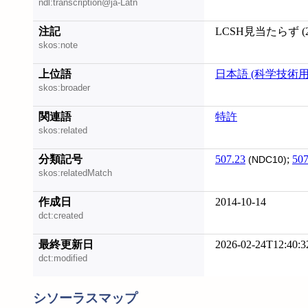
ndl:transcription@ja-Latn
注記
LCSH見当たらず (20
skos:note
上位語
日本語 (科学技術用
skos:broader
関連語
特許
skos:related
分類記号
507.23
;
507
(NDC10)
skos:relatedMatch
作成日
2014-10-14
dct:created
最終更新日
2026-02-24T12:40:3
dct:modified
シソーラスマップ