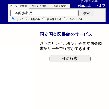
詳細情報へ移動
▸
English
ヘルプ
キーワード検索
分類記号検索
識別子検索
キーワード検索
検索
すべて
名称のみ
普通件名のみ
ジャンルのみ
国立国会図書館のサービス
以下のリンクボタンから国立国会図
書館サーチで検索ができます。
件名検索