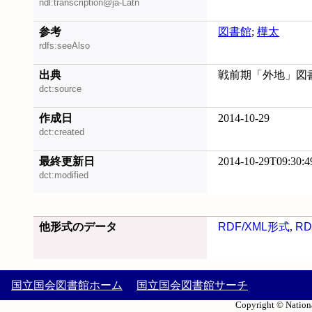
ndl:transcription@ja-Latn
参考
図書館
;
樺太
rdfs:seeAlso
出典
戦前期「外地」図書館
dct:source
作成日
2014-10-29
dct:created
最終更新日
2014-10-29T09:30:4
dct:modified
他形式のデータ
RDF/XML形式
,
RD
国立国会図書館ホーム
国立国会図書館サーチ
Copyright © Nationa