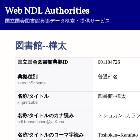
Web NDL Authorities
国立国会図書館典拠データ検索・提供サービス
図書館--樺太
国立国会図書館典拠ID
001184726
典拠種別
普通件名
skos:inScheme
名称/タイトル
図書館--樺太
xl:prefLabel
名称/タイトルのカナ読み
トショカン--カラ
ndl:transcription@ja-Kana
名称/タイトルのローマ字読み
Toshokan--Karafuto