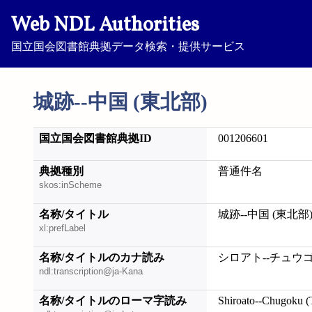
Web NDL Authorities
国立国会図書館典拠データ検索・提供サービス
城跡--中国 (東北部)
国立国会図書館典拠ID
001206601
典拠種別
普通件名
skos:inScheme
名称/タイトル
城跡--中国 (東北部
xl:prefLabel
名称/タイトルのカナ読み
シロアト--チュウゴ
ndl:transcription@ja-Kana
名称/タイトルのローマ字読み
Shiroato--Chugoku 