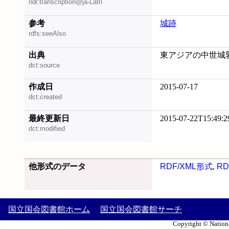
ndl:transcription@ja-Latn
参考
城跡
rdfs:seeAlso
出典
東アジアの中世城郭, 
dct:source
作成日
2015-07-17
dct:created
最終更新日
2015-07-22T15:49:2
dct:modified
他形式のデータ
RDF/XML形式
,
RD
国立国会図書館ホーム
国立国会図書館サーチ
Copyright © Nationa