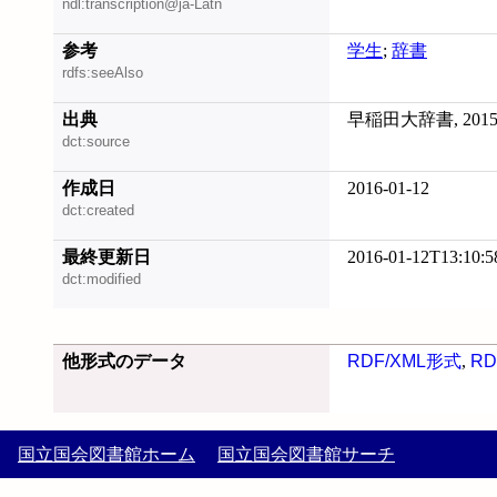
ndl:transcription@ja-Latn
参考
学生
;
辞書
rdfs:seeAlso
出典
早稲田大辞書, 2015
dct:source
作成日
2016-01-12
dct:created
最終更新日
2016-01-12T13:10:5
dct:modified
他形式のデータ
RDF/XML形式
,
RD
国立国会図書館ホーム
国立国会図書館サーチ