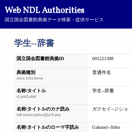
Web NDL Authorities
国立国会図書館典拠データ検索・提供サービス
学生--辞書
国立国会図書館典拠ID
001221308
典拠種別
普通件名
skos:inScheme
名称/タイトル
学生--辞書
xl:prefLabel
名称/タイトルのカナ読み
ガクセイ--ジショ
ndl:transcription@ja-Kana
名称/タイトルのローマ字読み
Gakusei--Jisho