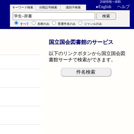
詳細情報へ移動
▸
English
ヘルプ
キーワード検索
分類記号検索
識別子検索
キーワード検索
検索
すべて
名称のみ
普通件名のみ
ジャンルのみ
国立国会図書館のサービス
以下のリンクボタンから国立国会図
書館サーチで検索ができます。
件名検索