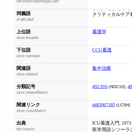
ndl:transcription@ja-Latn
クリティカル ケア カ
同義語
クリティカルケア
xl:altLabel
上位語
看護学
skos:broader
下位語
CCU看護
skos:narrower
関連語
集中治療
skos:related
分類記号
492.916
;
49
(NDC10)
skos:relatedMatch
関連リンク
sh85067185
(LCSH)
skos:closeMatch
出典
ICU看護入門, 1973
dct:source
医学用語シソーラ