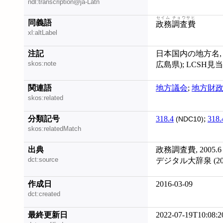
ndl:transcription@ja-Latn
セイム チョウサヒ
同義語
政務調査費
xl:altLabel
注記
日本国内の地方名, 
skos:note
広島県); LCSH見当た
関連語
地方議会
;
地方財
skos:related
分類記号
318.4
;
318.
(NDC10)
skos:relatedMatch
出典
政務調査費, 2005.6
dct:source
デジタル大辞泉 (201
作成日
2016-03-09
dct:created
最終更新日
2022-07-19T10:08:2