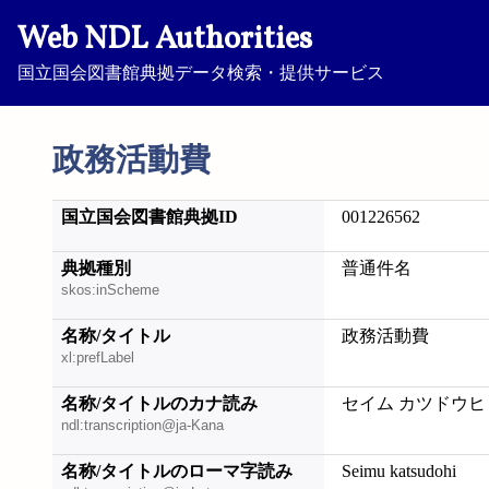
Web NDL Authorities
国立国会図書館典拠データ検索・提供サービス
政務活動費
国立国会図書館典拠ID
001226562
典拠種別
普通件名
skos:inScheme
名称/タイトル
政務活動費
xl:prefLabel
名称/タイトルのカナ読み
セイム カツドウヒ
ndl:transcription@ja-Kana
名称/タイトルのローマ字読み
Seimu katsudohi