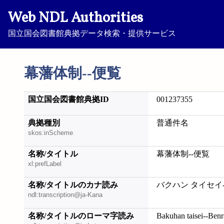
Web NDL Authorities
国立国会図書館典拠データ検索・提供サービス
幕藩体制--便覧
国立国会図書館典拠ID
001237355
典拠種別
普通件名
skos:inScheme
名称/タイトル
幕藩体制--便覧
xl:prefLabel
名称/タイトルのカナ読み
バクハン タイセイ
ndl:transcription@ja-Kana
名称/タイトルのローマ字読み
Bakuhan taisei--Ben