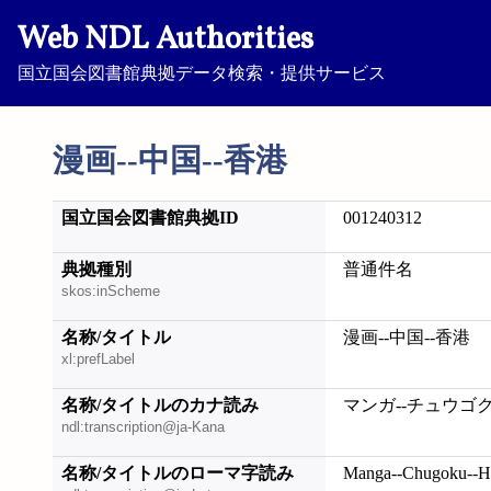
Web NDL Authorities
国立国会図書館典拠データ検索・提供サービス
漫画--中国--香港
国立国会図書館典拠ID
001240312
典拠種別
普通件名
skos:inScheme
名称/タイトル
漫画--中国--香港
xl:prefLabel
名称/タイトルのカナ読み
マンガ--チュウゴク
ndl:transcription@ja-Kana
名称/タイトルのローマ字読み
Manga--Chugoku--