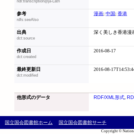
ndl:transcription@ja-Latn
参考
漫画
;
中国
;
香港
rdfs:seeAlso
出典
深く美しき香港漫画の世
dct:source
作成日
2016-08-17
dct:created
最終更新日
2016-08-17T14:53:4
dct:modified
他形式のデータ
RDF/XML形式
,
RD
国立国会図書館ホーム
国立国会図書館サーチ
Copyright © Nationa