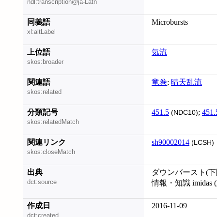
ndl:transcription@ja-Latn
同義語
Microbursts
xl:altLabel
上位語
気流
skos:broader
関連語
竜巻
;
晴天乱流
skos:related
分類記号
451.5
;
451.
(NDC10)
skos:relatedMatch
関連リンク
sh90002014
(LCSH)
skos:closeMatch
出典
ダウンバースト(下降噴
dct:source
情報・知識 imidas (2
作成日
2016-11-09
dct:created