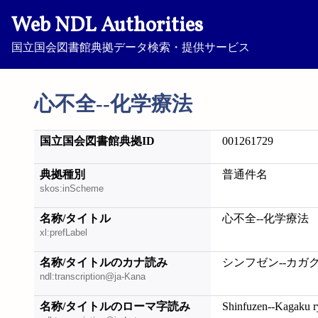
Web NDL Authorities
国立国会図書館典拠データ検索・提供サービス
心不全--化学療法
国立国会図書館典拠ID
001261729
典拠種別
普通件名
skos:inScheme
名称/タイトル
心不全--化学療法
xl:prefLabel
名称/タイトルのカナ読み
シンフゼン--カガ
ndl:transcription@ja-Kana
名称/タイトルのローマ字読み
Shinfuzen--Kagaku 