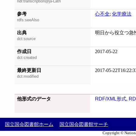
ndl:transcription@ja-Latn
参考
心不全
;
化学療法
rdfs:seeAlso
出典
明日から役立つ急性心
dct:source
作成日
2017-05-22
dct:created
最終更新日
2017-05-22T16:22:3
dct:modified
他形式のデータ
RDF/XML形式
,
RD
国立国会図書館ホーム
国立国会図書館サーチ
Copyright © Nationa