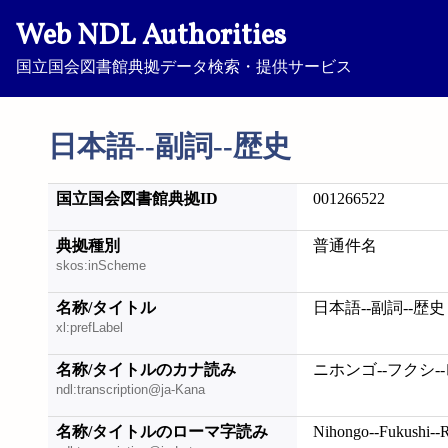
Web NDL Authorities
国立国会図書館典拠データ検索・提供サービス
日本語--副詞--歴史
国立国会図書館典拠ID
001266522
典拠種別
普通件名
skos:inScheme
名称/タイトル
日本語--副詞--歴史
xl:prefLabel
名称/タイトルのカナ読み
ニホンゴ--フクシ-
ndl:transcription@ja-Kana
名称/タイトルのローマ字読み
Nihongo--Fukushi--R