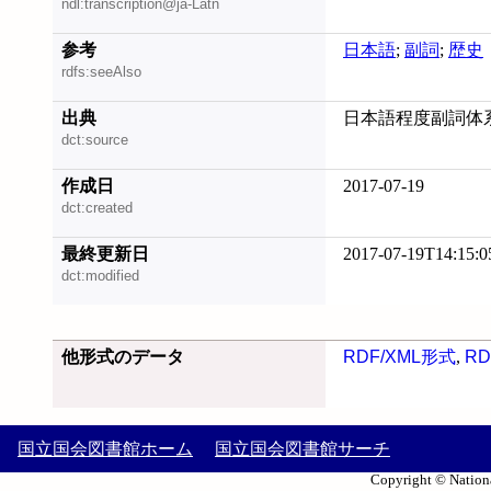
ndl:transcription@ja-Latn
参考
日本語
;
副詞
;
歴史
rdfs:seeAlso
出典
日本語程度副詞体系の変
dct:source
作成日
2017-07-19
dct:created
最終更新日
2017-07-19T14:15:0
dct:modified
他形式のデータ
RDF/XML形式
,
RD
国立国会図書館ホーム
国立国会図書館サーチ
Copyright © Nationa