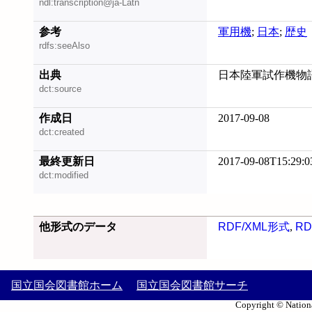
ndl:transcription@ja-Latn
参考
軍用機
;
日本
;
歴史
rdfs:seeAlso
出典
日本陸軍試作機物語, 
dct:source
作成日
2017-09-08
dct:created
最終更新日
2017-09-08T15:29:0
dct:modified
他形式のデータ
RDF/XML形式
,
RD
国立国会図書館ホーム
国立国会図書館サーチ
Copyright © Nationa