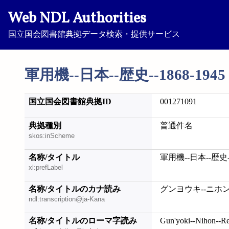
Web NDL Authorities
国立国会図書館典拠データ検索・提供サービス
軍用機--日本--歴史--1868-1945
国立国会図書館典拠ID
001271091
典拠種別
普通件名
skos:inScheme
名称/タイトル
軍用機--日本--歴史--1
xl:prefLabel
名称/タイトルのカナ読み
グンヨウキ--ニホン--
ndl:transcription@ja-Kana
名称/タイトルのローマ字読み
Gun'yoki--Nihon--Re