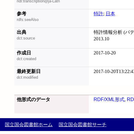
ndl:transcription@ja-Latn
参考
特許
;
日本
rdfs:seeAlso
出典
特許情報分析 (パ
dct:source
2013.10
作成日
2017-10-20
dct:created
最終更新日
2017-10-20T13:22:4
dct:modified
他形式のデータ
RDF/XML形式
,
RD
国立国会図書館ホーム
国立国会図書館サーチ