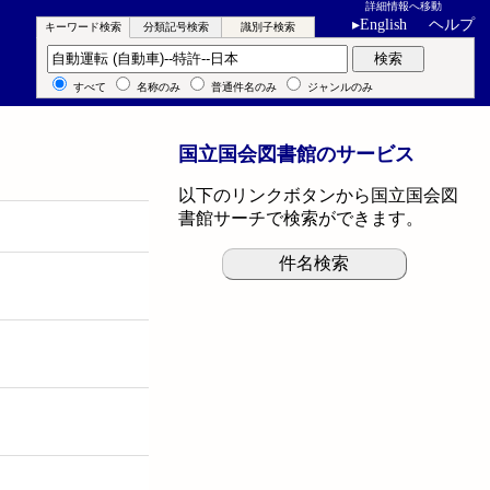
詳細情報へ移動
▸
English
ヘルプ
キーワード検索
分類記号検索
識別子検索
キーワード検索
検索
すべて
名称のみ
普通件名のみ
ジャンルのみ
国立国会図書館のサービス
以下のリンクボタンから国立国会図
書館サーチで検索ができます。
件名検索