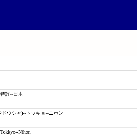
-特許--日本
ジドウシャ)--トッキョ--ニホン
--Tokkyo--Nihon