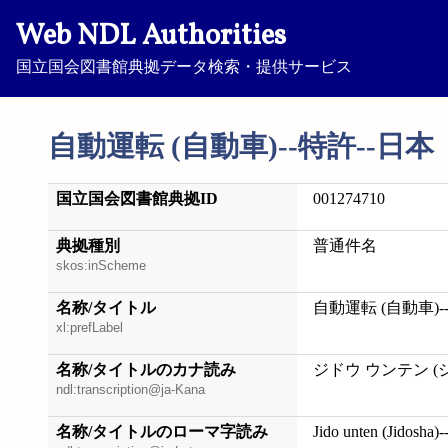
Web NDL Authorities
国立国会図書館典拠データ検索・提供サービス
自動運転 (自動車)--特許--日本
国立国会図書館典拠ID
001274710
典拠種別
普通件名
skos:inScheme
名称/タイトル
自動運転 (自動車)-
xl:prefLabel
名称/タイトルのカナ読み
ジドウ ウンテン (
ndl:transcription@ja-Kana
名称/タイトルのローマ字読み
Jido unten (Jidosha)