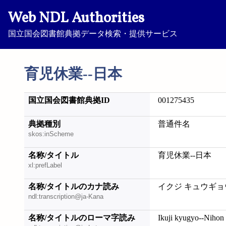
Web NDL Authorities
国立国会図書館典拠データ検索・提供サービス
育児休業--日本
国立国会図書館典拠ID
001275435
典拠種別
普通件名
skos:inScheme
名称/タイトル
育児休業--日本
xl:prefLabel
名称/タイトルのカナ読み
イクジ キュウギョ
ndl:transcription@ja-Kana
名称/タイトルのローマ字読み
Ikuji kyugyo--Nihon