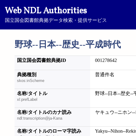
Web NDL Authorities
国立国会図書館典拠データ検索・提供サービス
野球--日本--歴史--平成時代
国立国会図書館典拠ID
001278642
典拠種別
普通件名
skos:inScheme
名称/タイトル
野球--日本--歴史-
xl:prefLabel
名称/タイトルのカナ読み
ヤキュウ--ニホン-
ndl:transcription@ja-Kana
名称/タイトルのローマ字読み
Yakyu--Nihon--Rekish