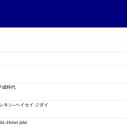
-平成時代
-レキシ--ヘイセイ ジダイ
i--Heisei jidai