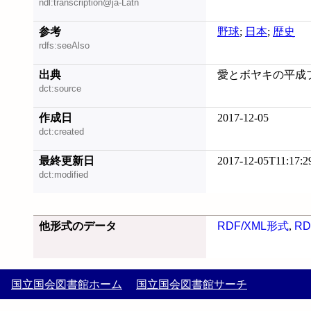
ndl:transcription@ja-Latn
参考
野球
;
日本
;
歴史
rdfs:seeAlso
出典
愛とボヤキの平成プロ野
dct:source
作成日
2017-12-05
dct:created
最終更新日
2017-12-05T11:17:2
dct:modified
他形式のデータ
RDF/XML形式
,
RD
国立国会図書館ホーム
国立国会図書館サーチ