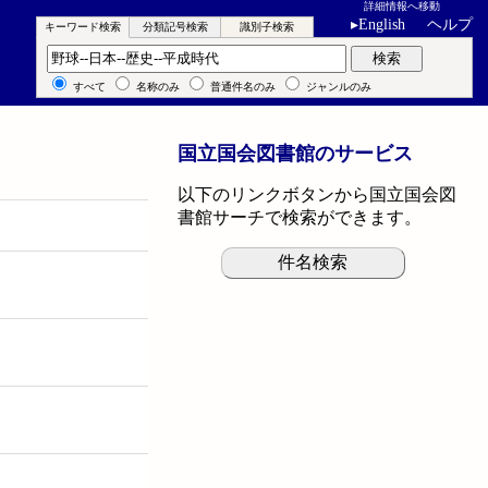
詳細情報へ移動
▸
English
ヘルプ
キーワード検索
分類記号検索
識別子検索
キーワード検索
検索
すべて
名称のみ
普通件名のみ
ジャンルのみ
国立国会図書館のサービス
以下のリンクボタンから国立国会図
書館サーチで検索ができます。
件名検索