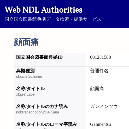
Web NDL Authorities
国立国会図書館典拠データ検索・提供サービス
顔面痛
国立国会図書館典拠ID
001281588
典拠種別
普通件名
skos:inScheme
名称/タイトル
顔面痛
xl:prefLabel
名称/タイトルのカナ読み
ガンメンツウ
ndl:transcription@ja-Kana
名称/タイトルのローマ字読み
Ganmentsu