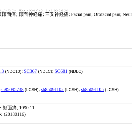
ク ガンメンツウ
ガンメン シンケイツウ
サンサ シンケイツウ
顎顔面痛
;
顔面神経痛
;
三叉神経痛
; Facial pain; Orofacial pain; Neuralgia, Facial;
.3
;
SC367
;
SC681
(NDC10)
(NDLC)
(NDLC)
;
sh85095738
;
sh85091102
;
sh85091105
(LCSH)
(LCSH)
(LCSH)
痛, 1990.11
0180116)