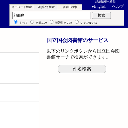
詳細情報へ移動
▸
English
ヘルプ
キーワード検索
分類記号検索
識別子検索
キーワード検索
検索
すべて
名称のみ
普通件名のみ
ジャンルのみ
国立国会図書館のサービス
以下のリンクボタンから国立国会図
書館サーチで検索ができます。
件名検索