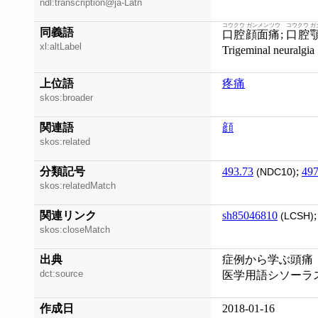
ndl:transcription@ja-Latn
コウクウ ガンメンツウ
コウクウ ガ
同義語
口腔顔面痛
;
口腔
xl:altLabel
Trigeminal neuralgia
上位語
疼痛
skos:broader
関連語
顔
skos:related
分類記号
493.73
;
497
(NDC10)
skos:relatedMatch
関連リンク
sh85046810
(LCSH)
skos:closeMatch
出典
症例から学ぶ頭痛・顔面
dct:source
医学用語シソーラス (2
作成日
2018-01-16