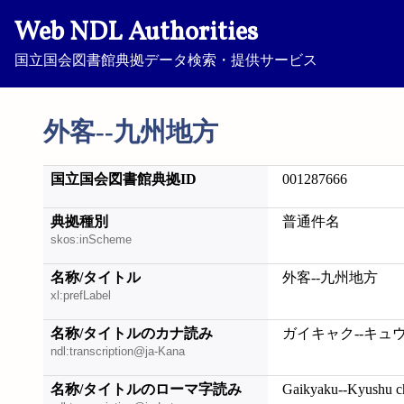
Web NDL Authorities
国立国会図書館典拠データ検索・提供サービス
外客--九州地方
国立国会図書館典拠ID
001287666
典拠種別
普通件名
skos:inScheme
名称/タイトル
外客--九州地方
xl:prefLabel
名称/タイトルのカナ読み
ガイキャク--キュ
ndl:transcription@ja-Kana
名称/タイトルのローマ字読み
Gaikyaku--Kyushu c