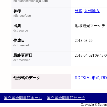
ndl:transcription@ja-Latn
参考
外客
;
九州地方
rdfs:seeAlso
出典
地域観光マーケティン
dct:source
作成日
2018-03-29
dct:created
最終更新日
2018-04-02T09:43:0
dct:modified
他形式のデータ
RDF/XML形式
,
RD
国立国会図書館ホーム
国立国会図書館サーチ
Copyright © Nationa