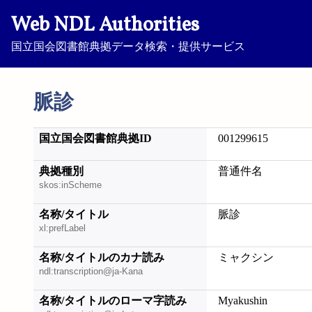
Web NDL Authorities
国立国会図書館典拠データ検索・提供サービス
脈診
国立国会図書館典拠ID
001299615
典拠種別
普通件名
skos:inScheme
名称/タイトル
脈診
xl:prefLabel
名称/タイトルのカナ読み
ミャクシン
ndl:transcription@ja-Kana
名称/タイトルのローマ字読み
Myakushin