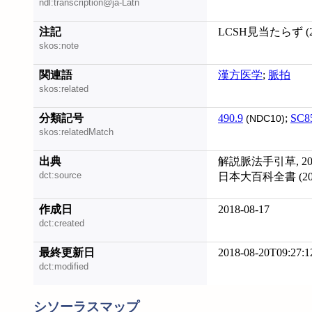
ndl:transcription@ja-Latn
注記
LCSH見当たらず (20
skos:note
関連語
漢方医学
;
脈拍
skos:related
分類記号
490.9
;
SC8
(NDC10)
skos:relatedMatch
出典
解説脈法手引草, 201
dct:source
日本大百科全書 (201
作成日
2018-08-17
dct:created
最終更新日
2018-08-20T09:27:1
dct:modified
シソーラスマップ