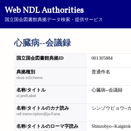
Web NDL Authorities
国立国会図書館典拠データ検索・提供サービス
心臓病--会議録
国立国会図書館典拠ID
001305884
典拠種別
普通件名
skos:inScheme
名称/タイトル
心臓病--会議録
xl:prefLabel
名称/タイトルのカナ読み
シンゾウビョウ--
ndl:transcription@ja-Kana
名称/タイトルのローマ字読み
Shinzobyo--Kaigirok