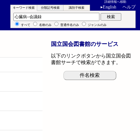
詳細情報へ移動
▸
English
ヘルプ
キーワード検索
分類記号検索
識別子検索
キーワード検索
検索
すべて
名称のみ
普通件名のみ
ジャンルのみ
国立国会図書館のサービス
以下のリンクボタンから国立国会図
書館サーチで検索ができます。
件名検索