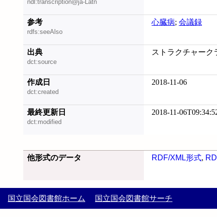
ndl:transcription@ja-Latn
参考
心臓病
;
会議録
rdfs:seeAlso
出典
ストラクチャークラ
dct:source
作成日
2018-11-06
dct:created
最終更新日
2018-11-06T09:34:5
dct:modified
他形式のデータ
RDF/XML形式
,
RD
国立国会図書館ホーム
国立国会図書館サーチ