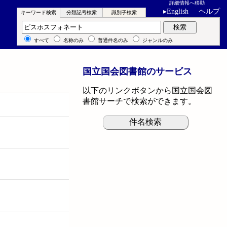
詳細情報へ移動
▸
English
ヘルプ
キーワード検索
分類記号検索
識別子検索
キーワード検索
検索
すべて
名称のみ
普通件名のみ
ジャンルのみ
国立国会図書館のサービス
以下のリンクボタンから国立国会図
書館サーチで検索ができます。
件名検索