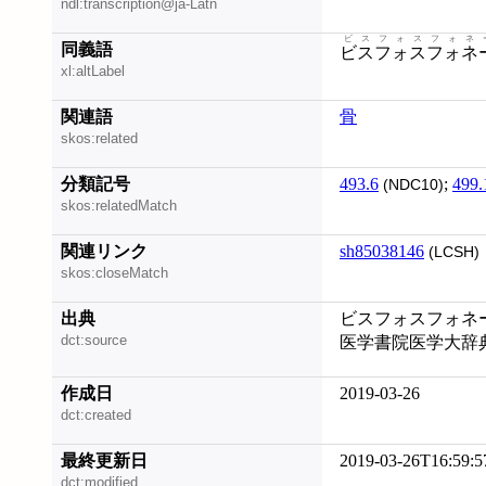
ndl:transcription@ja-Latn
ビスフォスフォネ
同義語
ビスフォスフォネ
xl:altLabel
関連語
骨
skos:related
分類記号
493.6
;
499.
(NDC10)
skos:relatedMatch
関連リンク
sh85038146
(LCSH)
skos:closeMatch
出典
ビスフォスフォネート
dct:source
医学書院医学大辞典
作成日
2019-03-26
dct:created
最終更新日
2019-03-26T16:59:5
dct:modified