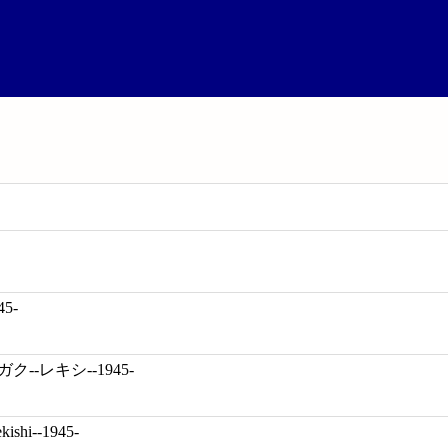
5-
--レキシ--1945-
kishi--1945-