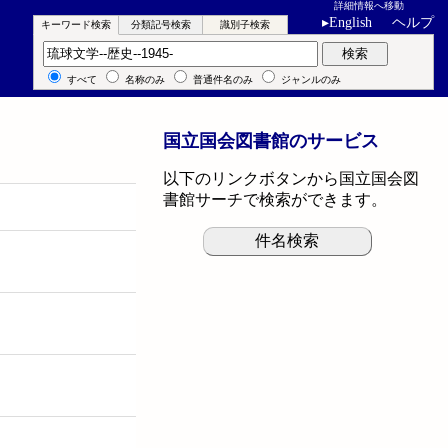
詳細情報へ移動
▸
English
ヘルプ
キーワード検索
分類記号検索
識別子検索
キーワード検索
検索
すべて
名称のみ
普通件名のみ
ジャンルのみ
国立国会図書館のサービス
以下のリンクボタンから国立国会図
書館サーチで検索ができます。
件名検索