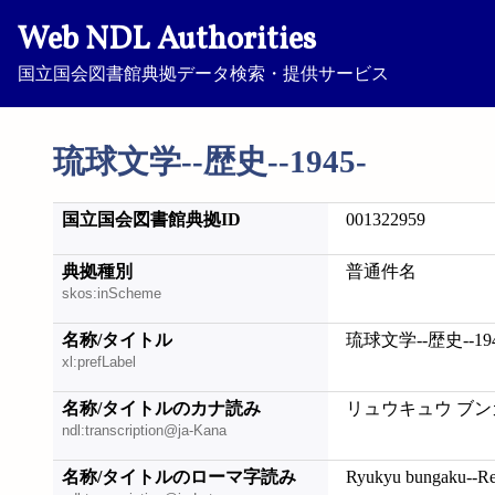
Web NDL Authorities
国立国会図書館典拠データ検索・提供サービス
琉球文学--歴史--1945-
国立国会図書館典拠ID
001322959
典拠種別
普通件名
skos:inScheme
名称/タイトル
琉球文学--歴史--194
xl:prefLabel
名称/タイトルのカナ読み
リュウキュウ ブンガク
ndl:transcription@ja-Kana
名称/タイトルのローマ字読み
Ryukyu bungaku--Re