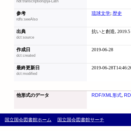
ndl:transcription@ja-Latn
参考
琉球文学
;
歴史
rdfs:seeAlso
出典
抗いと創造, 2019.5
dct:source
作成日
2019-06-28
dct:created
最終更新日
2019-06-28T14:46:2
dct:modified
他形式のデータ
RDF/XML形式
,
RD
国立国会図書館ホーム
国立国会図書館サーチ