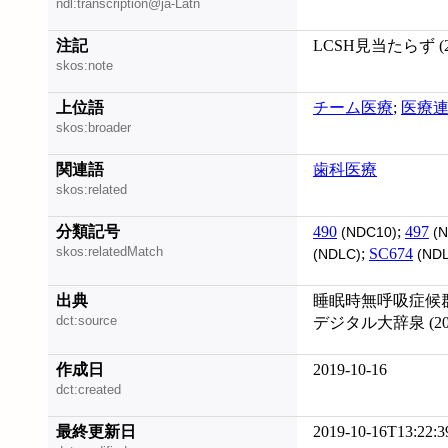
ndl:transcription@ja-Latn
注記
LCSH見当たらず (20
skos:note
上位語
チーム医療
;
医療
skos:broader
関連語
歯科医療
skos:related
分類記号
490
;
497
(NDC10)
(N
skos:relatedMatch
;
SC674
(NDLC)
(NDL
出典
睡眠時無呼吸症候群の
dct:source
デジタル大辞泉 (201
作成日
2019-10-16
dct:created
最終更新日
2019-10-16T13:22:3