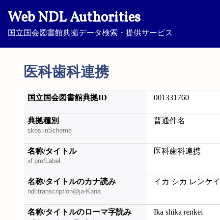
Web NDL Authorities
国立国会図書館典拠データ検索・提供サービス
医科歯科連携
国立国会図書館典拠ID
001331760
典拠種別
普通件名
skos:inScheme
名称/タイトル
医科歯科連携
xl:prefLabel
名称/タイトルのカナ読み
イカ シカ レンケ
ndl:transcription@ja-Kana
名称/タイトルのローマ字読み
Ika shika renkei