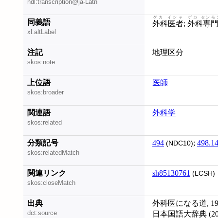
ndl:transcription@ja-Latn
ゲカ イシャ
ゲカ センモ
同義語
外科医者
;
外科専
xl:altLabel
注記
地理区分
skos:note
上位語
医師
skos:broader
関連語
外科学
skos:related
分類記号
494
;
498.1
(NDC10)
skos:relatedMatch
関連リンク
sh85130761
(LCSH)
skos:closeMatch
出典
外科医になる道, 19
dct:source
日本国語大辞典 (201