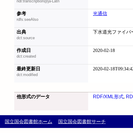
ndl:transcription@ja-Latn
参考
光通信
rdfs:seeAlso
出典
下水道光ファイバー技
dct:source
作成日
2020-02-18
dct:created
最終更新日
2020-02-18T09:34:4
dct:modified
他形式のデータ
RDF/XML形式
,
RD
国立国会図書館ホーム
国立国会図書館サーチ