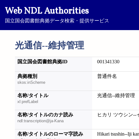
Web NDL Authorities
国立国会図書館典拠データ検索・提供サービス
光通信--維持管理
国立国会図書館典拠ID
001341330
典拠種別
普通件名
skos:inScheme
名称/タイトル
光通信--維持管理
xl:prefLabel
名称/タイトルのカナ読み
ヒカリ ツウシン--
ndl:transcription@ja-Kana
名称/タイトルのローマ字読み
Hikari tsushin--Iji ka