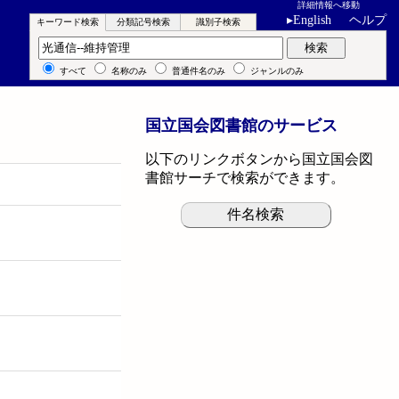
詳細情報へ移動
▸
English
ヘルプ
キーワード検索
分類記号検索
識別子検索
キーワード検索
検索
すべて
名称のみ
普通件名のみ
ジャンルのみ
国立国会図書館のサービス
以下のリンクボタンから国立国会図
書館サーチで検索ができます。
件名検索