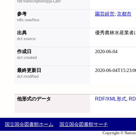
ndl:transcription@ja-Latn
参考
園芸経営
;
京都市
rdfs:seeAlso
出典
優秀農林水産業者に係
dct:source
作成日
2020-06-04
dct:created
最終更新日
2020-06-04T15:23:0
dct:modified
他形式のデータ
RDF/XML形式
,
RD
国立国会図書館ホーム
国立国会図書館サーチ
Copyright © Nationa