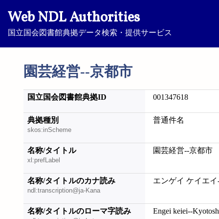
Web NDL Authorities
国立国会図書館典拠データ検索・提供サービス
園芸経営--京都市
国立国会図書館典拠ID
001347618
典拠種別
普通件名
skos:inScheme
名称/タイトル
園芸経営--京都市
xl:prefLabel
名称/タイトルのカナ読み
エンゲイ ケイエイ
ndl:transcription@ja-Kana
名称/タイトルのローマ字読み
Engei keiei--Kyotosh