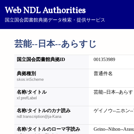
Web NDL Authorities
国立国会図書館典拠データ検索・提供サービス
芸能--日本--あらすじ
国立国会図書館典拠ID
001353989
典拠種別
普通件名
skos:inScheme
名称/タイトル
芸能--日本--あら
xl:prefLabel
名称/タイトルのカナ読み
ゲイノウ--ニホン-
ndl:transcription@ja-Kana
名称/タイトルのローマ字読み
Geino--Nihon--Arasu