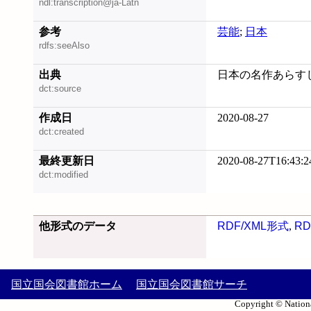
ndl:transcription@ja-Latn
参考
芸能
;
日本
rdfs:seeAlso
出典
日本の名作あらすじ300
dct:source
作成日
2020-08-27
dct:created
最終更新日
2020-08-27T16:43:2
dct:modified
他形式のデータ
RDF/XML形式
,
RD
国立国会図書館ホーム
国立国会図書館サーチ
Copyright © Nationa