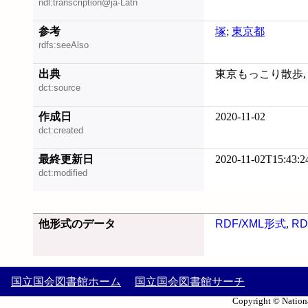
ndl:transcription@ja-Latn
参考
塚
;
東京都
rdfs:seeAlso
出典
東京もっこり散歩, 20
dct:source
作成日
2020-11-02
dct:created
最終更新日
2020-11-02T15:43:2
dct:modified
他形式のデータ
RDF/XML形式
,
RD
国立国会図書館ホーム
国立国会図書館サーチ
Copyright © Nationa