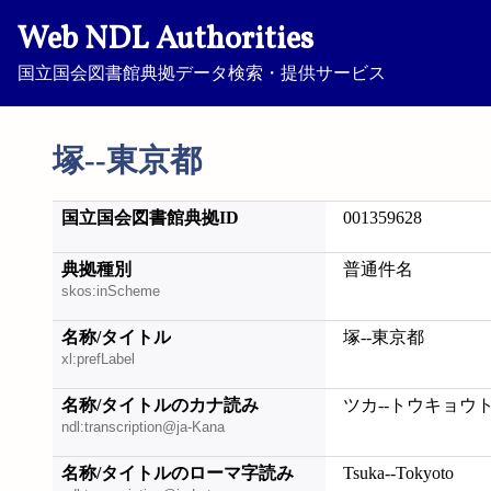
Web NDL Authorities
国立国会図書館典拠データ検索・提供サービス
塚--東京都
国立国会図書館典拠ID
001359628
典拠種別
普通件名
skos:inScheme
名称/タイトル
塚--東京都
xl:prefLabel
名称/タイトルのカナ読み
ツカ--トウキョウ
ndl:transcription@ja-Kana
名称/タイトルのローマ字読み
Tsuka--Tokyoto