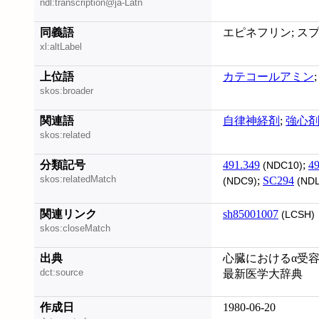
ndl:transcription@ja-Latn
同義語
エピネフリン; スプラレ
xl:altLabel
上位語
カテコールアミン
skos:broader
関連語
自律神経剤
;
強心
skos:related
分類記号
491.349
;
49
(NDC10)
skos:relatedMatch
;
SC294
(NDC9)
(NDL
関連リンク
sh85001007
(LCSH)
skos:closeMatch
出典
心臓におけるα受容体
dct:source
最新医学大辞典
作成日
1980-06-20