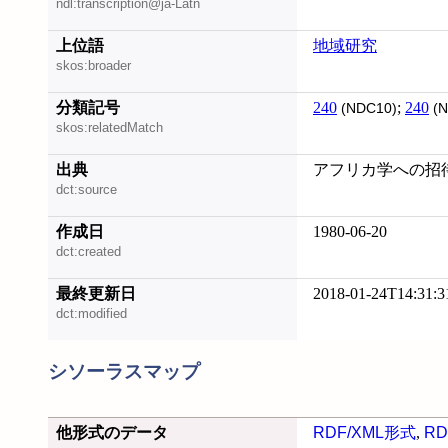
ndl:transcription@ja-Latn
上位語
地域研究
skos:broader
分類記号
240
;
240
(NDC10)
(N
skos:relatedMatch
出典
アフリカ学への招待 
dct:source
作成日
1980-06-20
dct:created
最終更新日
2018-01-24T14:31:3
dct:modified
シソーラスマップ
他形式のデータ
RDF/XML形式
,
RD