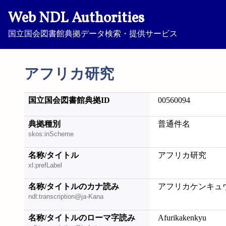
Web NDL Authorities
国立国会図書館典拠データ検索・提供サービス
アフリカ研究
国立国会図書館典拠ID
00560094
典拠種別
普通件名
skos:inScheme
名称/タイトル
アフリカ研究
xl:prefLabel
名称/タイトルのカナ読み
アフリカケンキュ
ndl:transcription@ja-Kana
名称/タイトルのローマ字読み
Afurikakenkyu