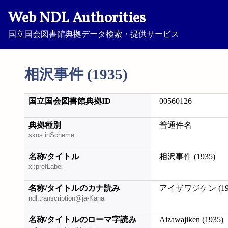
Web NDL Authorities
国立国会図書館典拠データ検索・提供サービス
相沢事件 (1935)
国立国会図書館典拠ID
00560126
典拠種別
普通件名
skos:inScheme
名称/タイトル
相沢事件 (1935)
xl:prefLabel
名称/タイトルのカナ読み
アイザワジケン (19
ndl:transcription@ja-Kana
名称/タイトルのローマ字読み
Aizawajiken (1935)