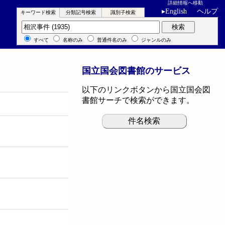
詳細情報へ移動
▸
English
ヘルプ
キーワード検索
分類記号検索
識別子検索
キーワード検索
検索
すべて
名称のみ
普通件名のみ
ジャンルのみ
国立国会図書館のサービス
以下のリンクボタンから国立国会図
書館サーチで検索ができます。
件名検索