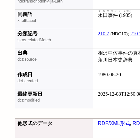
ndl:transcription@ja-Latn
ナガタジケン (1935)
同義語
永田事件 (1935)
xl:altLabel
分類記号
210.7
;
210.
(NDC10)
skos:relatedMatch
出典
相沢中佐事件の真相 
dct:source
角川日本史辞典
作成日
1980-06-20
dct:created
最終更新日
2025-12-08T12:50:0
dct:modified
他形式のデータ
RDF/XML形式
,
RD