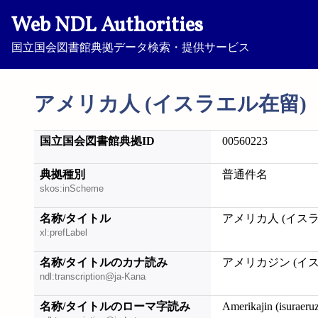
Web NDL Authorities
国立国会図書館典拠データ検索・提供サービス
アメリカ人 (イスラエル在留)
国立国会図書館典拠ID
00560223
典拠種別
普通件名
skos:inScheme
名称/タイトル
アメリカ人 (イス
xl:prefLabel
名称/タイトルのカナ読み
アメリカジン (イ
ndl:transcription@ja-Kana
名称/タイトルのローマ字読み
Amerikajin (isuraeru