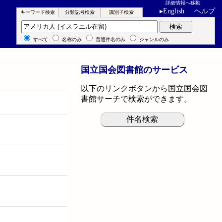
詳細情報へ移動
▸
English
ヘルプ
キーワード検索
分類記号検索
識別子検索
キーワード検索
検索
すべて
名称のみ
普通件名のみ
ジャンルのみ
国立国会図書館のサービス
以下のリンクボタンから国立国会図
書館サーチで検索ができます。
件名検索