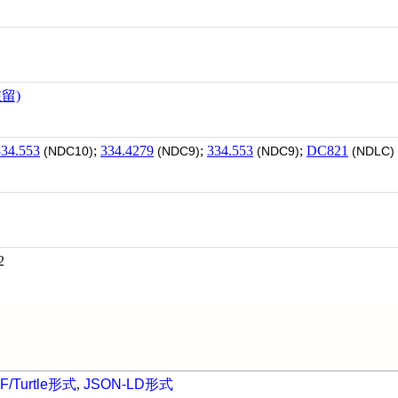
留)
334.553
;
334.4279
;
334.553
;
DC821
(NDC10)
(NDC9)
(NDC9)
(NDLC)
2
F/Turtle形式
,
JSON-LD形式