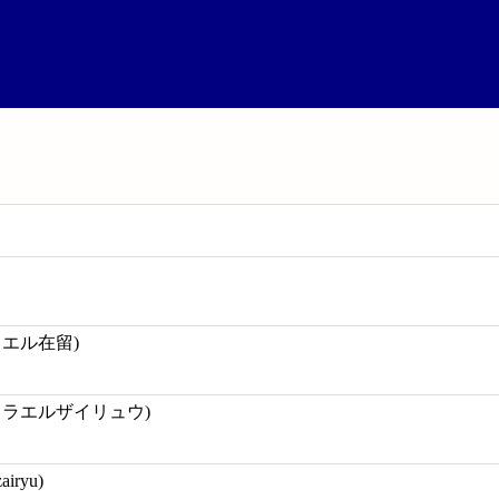
ラエル在留)
スラエルザイリュウ)
zairyu)