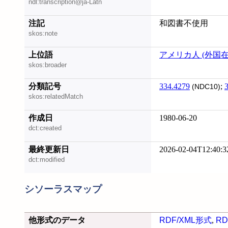
ndl:transcription@ja-Latn
注記
和図書不使用
skos:note
上位語
アメリカ人 (外国在
skos:broader
分類記号
334.4279
;
(NDC10)
skos:relatedMatch
作成日
1980-06-20
dct:created
最終更新日
2026-02-04T12:40:3
dct:modified
シソーラスマップ
他形式のデータ
RDF/XML形式
,
RD