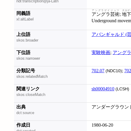
ndl:transcription@ja-Latn
アングラゲイジュツ
チカゲ
同義語
アングラ芸術
;
地
xl:altLabel
Underground movemen
上位語
アバンギャルド (芸
skos:broader
下位語
実験映画
;
アング
skos:narrower
分類記号
702.07
;
702
(NDC10)
skos:relatedMatch
関連リンク
sh00004910
(LCSH)
skos:closeMatch
出典
アンダーグラウンド
dct:source
作成日
1980-06-20
dct:created