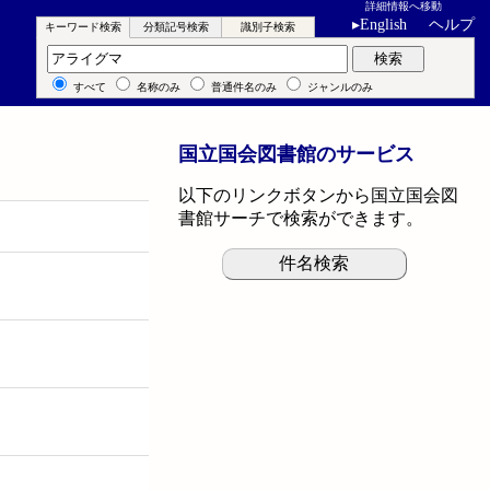
詳細情報へ移動
▸
English
ヘルプ
キーワード検索
分類記号検索
識別子検索
キーワード検索
検索
すべて
名称のみ
普通件名のみ
ジャンルのみ
国立国会図書館のサービス
以下のリンクボタンから国立国会図
書館サーチで検索ができます。
件名検索