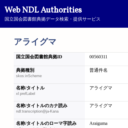
Web NDL Authorities
国立国会図書館典拠データ検索・提供サービス
アライグマ
国立国会図書館典拠ID
00560311
典拠種別
普通件名
skos:inScheme
名称/タイトル
アライグマ
xl:prefLabel
名称/タイトルのカナ読み
アライグマ
ndl:transcription@ja-Kana
名称/タイトルのローマ字読み
Araiguma