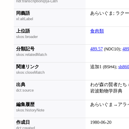
ndl:transcription@ja-Latn
同義語
あらいぐま; ラクーン; 
xl:altLabel
上位語
食肉類
skos:broader
分類記号
489.57
;
489
(NDC10)
skos:relatedMatch
関連リンク
追加1
;
sh86
(BSH4)
skos:closeMatch
出典
わが森の賢者たち /
dct:source
岩波動物学辞典
編集履歴
あらいぐま→アライグマ
skos:historyNote
作成日
1980-06-20
dct:created