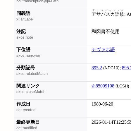
ndl:transcription@ja-Latn
アサバスカゴゾク
同義語
アサバスカ語族
; 
xl:altLabel
注記
和図書不使用
skos:note
下位語
ナヴァホ語
skos:narrower
分類記号
895.2
;
895.
(NDC10)
skos:relatedMatch
関連リンク
sh85009108
(LCSH)
skos:closeMatch
作成日
1980-06-20
dct:created
最終更新日
2026-01-14T12:25:5
dct:modified