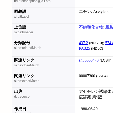
ndl:transcription@ja-Latn
同義語
エチン; Acetylene
xl:altLabel
上位語
不飽和化合物
;
脂
skos:broader
分類記号
437.2
;
574.
(NDC10)
skos:relatedMatch
PA325
(NDLC)
関連リンク
sh85000470
(LCSH)
skos:closeMatch
関連リンク
00007300
(BSH4)
skos:exactMatch
出典
アセチレン誘導体 /
dct:source
広辞苑 第5版
作成日
1980-06-20