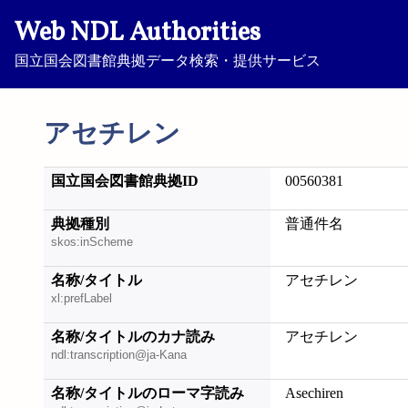
Web NDL Authorities
国立国会図書館典拠データ検索・提供サービス
アセチレン
国立国会図書館典拠ID
00560381
典拠種別
普通件名
skos:inScheme
名称/タイトル
アセチレン
xl:prefLabel
名称/タイトルのカナ読み
アセチレン
ndl:transcription@ja-Kana
名称/タイトルのローマ字読み
Asechiren