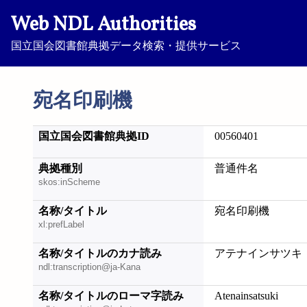
Web NDL Authorities
国立国会図書館典拠データ検索・提供サービス
宛名印刷機
国立国会図書館典拠ID
00560401
典拠種別
普通件名
skos:inScheme
名称/タイトル
宛名印刷機
xl:prefLabel
名称/タイトルのカナ読み
アテナインサツキ
ndl:transcription@ja-Kana
名称/タイトルのローマ字読み
Atenainsatsuki