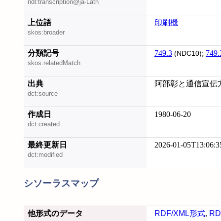
ndl:transcription@ja-Latn
上位語
印刷機
skos:broader
分類記号
749.3
;
749.
(NDC10)
skos:relatedMatch
出典
阿部彰と通信宣伝方式
dct:source
作成日
1980-06-20
dct:created
最終更新日
2026-01-05T13:06:3
dct:modified
シソーラスマップ
他形式のデータ
RDF/XML形式
,
RD